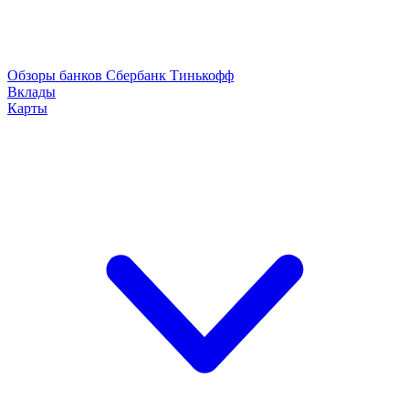
Обзоры банков
Сбербанк
Тинькофф
Вклады
Карты