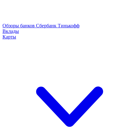
Обзоры банков
Сбербанк
Тинькофф
Вклады
Карты