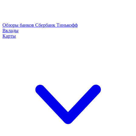
Обзоры банков
Сбербанк
Тинькофф
Вклады
Карты