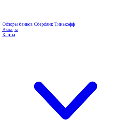
Обзоры банков
Сбербанк
Тинькофф
Вклады
Карты