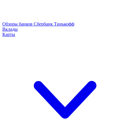
Обзоры банков
Сбербанк
Тинькофф
Вклады
Карты