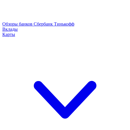
Обзоры банков
Сбербанк
Тинькофф
Вклады
Карты