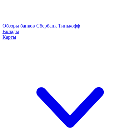
Обзоры банков
Сбербанк
Тинькофф
Вклады
Карты