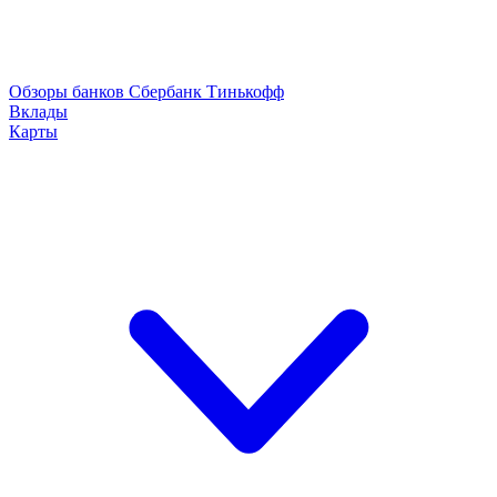
Обзоры банков
Сбербанк
Тинькофф
Вклады
Карты