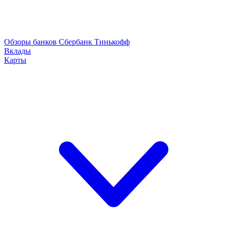
Обзоры банков
Сбербанк
Тинькофф
Вклады
Карты