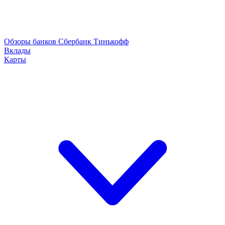
Обзоры банков
Сбербанк
Тинькофф
Вклады
Карты