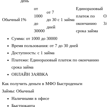
день
от
Единоразовый
от 7
1000
платеж по
О
Обычный
1%
до 30
c 1 займа
до
окончанию
З
дней
30000
срока займа
Сумма: от 1000 до 30000
Время пользования: от 7 до 30 дней
Доступность: c 1 займа
Платежи: Единоразовый платеж по окончанию
срока займа
ОНЛАЙН ЗАЯВКА
Как получить деньги в МФО Быстроденьги
Займы: Обычный
Наличными в офисе
Быстрокарта