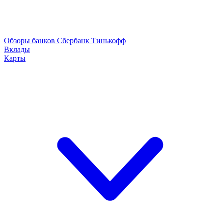
Обзоры банков
Сбербанк
Тинькофф
Вклады
Карты