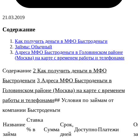
21.03.2019
Содержание
Как получить деньги в МФО Быстроденьги
Займы: Обычный
Адреса МФО Быстроденьги в Головинском районе
(Москва) на карте с временем работы и телефонами
Содержание
2 Как получить деньги в МФО
Быстроденьги
3 Адреса МФО Быстроденьги в
Головинском районе (Москва) на карте с временем
работы и телефонами
## Условия по займам от
компании Быстроденьги
Ставка
Название
Cрок,
О
% в
Cумма
Доступно
Платежи
займа
дней
з