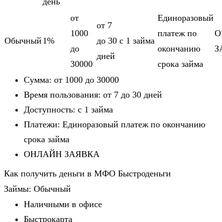
день
от
Единоразовый
от 7
1000
платеж по
О
Обычный
1%
до 30
c 1 займа
до
окончанию
З
дней
30000
срока займа
Сумма: от 1000 до 30000
Время пользования: от 7 до 30 дней
Доступность: c 1 займа
Платежи: Единоразовый платеж по окончанию
срока займа
ОНЛАЙН ЗАЯВКА
Как получить деньги в МФО Быстроденьги
Займы: Обычный
Наличными в офисе
Быстрокарта