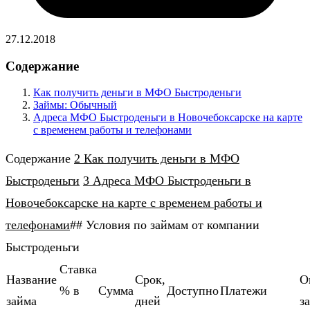
27.12.2018
Содержание
Как получить деньги в МФО Быстроденьги
Займы: Обычный
Адреса МФО Быстроденьги в Новочебоксарске на карте
с временем работы и телефонами
Содержание
2 Как получить деньги в МФО
Быстроденьги
3 Адреса МФО Быстроденьги в
Новочебоксарске на карте с временем работы и
телефонами
## Условия по займам от компании
Быстроденьги
Ставка
Название
Cрок,
О
% в
Cумма
Доступно
Платежи
займа
дней
з