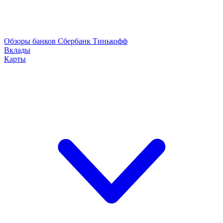
Обзоры банков
Сбербанк
Тинькофф
Вклады
Карты