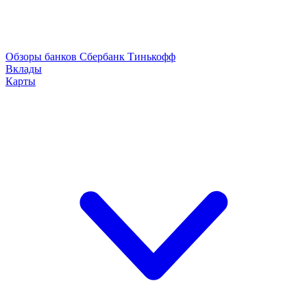
Обзоры банков
Сбербанк
Тинькофф
Вклады
Карты