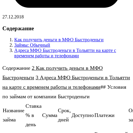
27.12.2018
Содержание
Как получить деньги в МФО Быстроденьги
Займы: Обычный
Адреса МФО Быстроденьги в Тольятти на карте с
временем работы и телефонами
Содержание
2 Как получить деньги в МФО
Быстроденьги
3 Адреса МФО Быстроденьги в Тольятти
на карте с временем работы и телефонами
## Условия
по займам от компании Быстроденьги
Ставка
Название
Cрок,
О
% в
Cумма
Доступно
Платежи
займа
дней
з
день