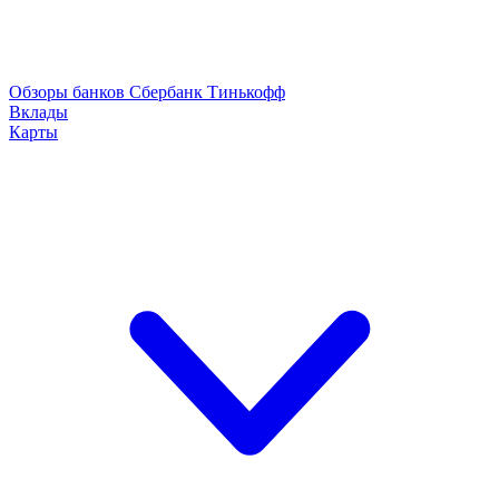
Обзоры банков
Сбербанк
Тинькофф
Вклады
Карты