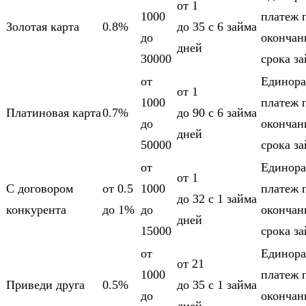
от 1
1000
платеж 
Золотая карта
0.8%
до 35
c 6 займа
до
оконча
дней
30000
срока з
от
Единора
от 1
1000
платеж 
Платиновая карта
0.7%
до 90
c 6 займа
до
оконча
дней
50000
срока з
от
Единора
от 1
С договором
от 0.5
1000
платеж 
до 32
c 1 займа
конкурента
до 1%
до
оконча
дней
15000
срока з
от
Единора
от 21
1000
платеж 
Приведи друга
0.5%
до 35
c 1 займа
до
оконча