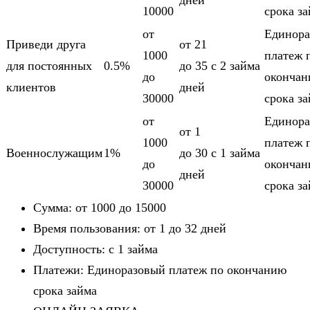
дней
10000
срока з
от
Единора
Приведи друга
от 21
1000
платеж 
для постоянных
0.5%
до 35
c 2 займа
до
оконча
клиентов
дней
30000
срока з
от
Единора
от 1
1000
платеж 
Военнослужащим
1%
до 30
c 1 займа
до
оконча
дней
30000
срока з
Сумма: от 1000 до 15000
Время пользования: от 1 до 32 дней
Доступность: c 1 займа
Платежи: Единоразовый платеж по окончанию
срока займа