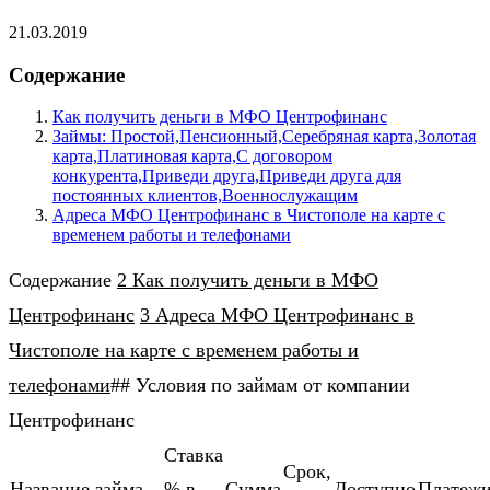
21.03.2019
Содержание
Как получить деньги в МФО Центрофинанс
Займы: Простой,Пенсионный,Серебряная карта,Золотая
карта,Платиновая карта,С договором
конкурента,Приведи друга,Приведи друга для
постоянных клиентов,Военнослужащим
Адреса МФО Центрофинанс в Чистополе на карте с
временем работы и телефонами
Содержание
2 Как получить деньги в МФО
Центрофинанс
3 Адреса МФО Центрофинанс в
Чистополе на карте с временем работы и
телефонами
## Условия по займам от компании
Центрофинанс
Ставка
Cрок,
Название займа
% в
Cумма
Доступно
Платеж