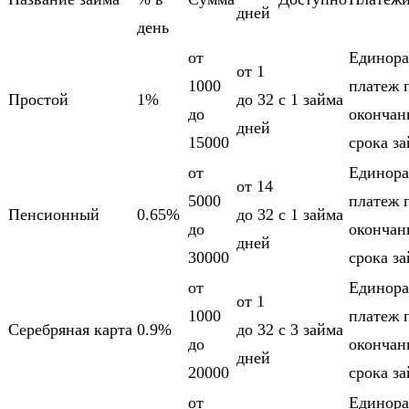
дней
день
от
Единора
от 1
1000
платеж 
Простой
1%
до 32
c 1 займа
до
оконча
дней
15000
срока з
от
Единора
от 14
5000
платеж 
Пенсионный
0.65%
до 32
c 1 займа
до
оконча
дней
30000
срока з
от
Единора
от 1
1000
платеж 
Серебряная карта
0.9%
до 32
c 3 займа
до
оконча
дней
20000
срока з
от
Единора