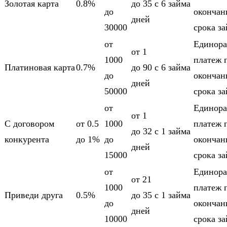
Золотая карта
0.8%
до 35
c 6 займа
до
оконча
дней
30000
срока з
от
Единора
от 1
1000
платеж 
Платиновая карта
0.7%
до 90
c 6 займа
до
оконча
дней
50000
срока з
от
Единора
от 1
С договором
от 0.5
1000
платеж 
до 32
c 1 займа
конкурента
до 1%
до
оконча
дней
15000
срока з
от
Единора
от 21
1000
платеж 
Приведи друга
0.5%
до 35
c 1 займа
до
оконча
дней
10000
срока з