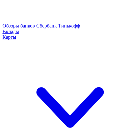
Обзоры банков
Сбербанк
Тинькофф
Вклады
Карты