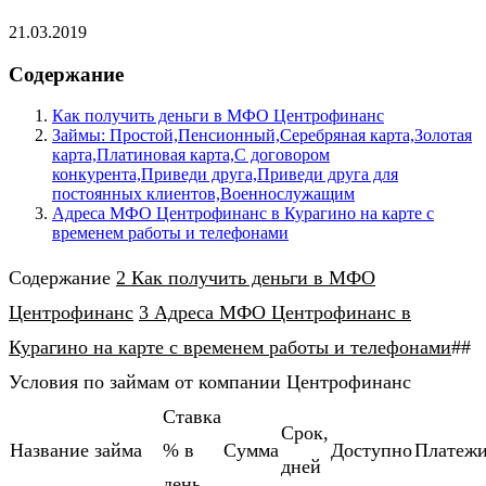
21.03.2019
Содержание
Как получить деньги в МФО Центрофинанс
Займы: Простой,Пенсионный,Серебряная карта,Золотая
карта,Платиновая карта,С договором
конкурента,Приведи друга,Приведи друга для
постоянных клиентов,Военнослужащим
Адреса МФО Центрофинанс в Курагино на карте с
временем работы и телефонами
Содержание
2 Как получить деньги в МФО
Центрофинанс
3 Адреса МФО Центрофинанс в
Курагино на карте с временем работы и телефонами
##
Условия по займам от компании Центрофинанс
Ставка
Cрок,
Название займа
% в
Cумма
Доступно
Платеж
дней
день