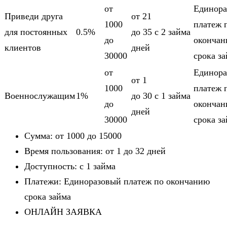
от
Единора
Приведи друга
от 21
1000
платеж 
для постоянных
0.5%
до 35
c 2 займа
до
оконча
клиентов
дней
30000
срока з
от
Единора
от 1
1000
платеж 
Военнослужащим
1%
до 30
c 1 займа
до
оконча
дней
30000
срока з
Сумма: от 1000 до 15000
Время пользования: от 1 до 32 дней
Доступность: c 1 займа
Платежи: Единоразовый платеж по окончанию
срока займа
ОНЛАЙН ЗАЯВКА