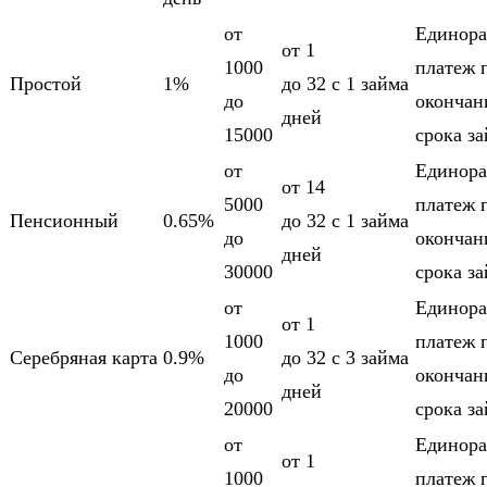
от
Единора
от 1
1000
платеж 
Простой
1%
до 32
c 1 займа
до
оконча
дней
15000
срока з
от
Единора
от 14
5000
платеж 
Пенсионный
0.65%
до 32
c 1 займа
до
оконча
дней
30000
срока з
от
Единора
от 1
1000
платеж 
Серебряная карта
0.9%
до 32
c 3 займа
до
оконча
дней
20000
срока з
от
Единора
от 1
1000
платеж 