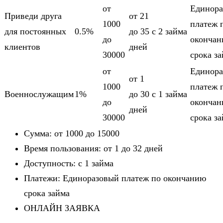
от
Единора
Приведи друга
от 21
1000
платеж 
для постоянных
0.5%
до 35
c 2 займа
до
оконча
клиентов
дней
30000
срока з
от
Единора
от 1
1000
платеж 
Военнослужащим
1%
до 30
c 1 займа
до
оконча
дней
30000
срока з
Сумма: от 1000 до 15000
Время пользования: от 1 до 32 дней
Доступность: c 1 займа
Платежи: Единоразовый платеж по окончанию
срока займа
ОНЛАЙН ЗАЯВКА