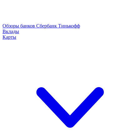
Обзоры банков
Сбербанк
Тинькофф
Вклады
Карты