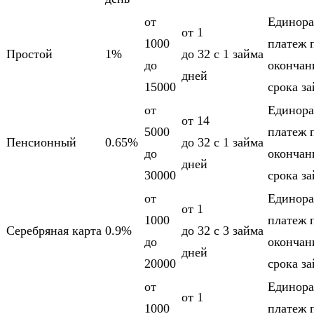
от
Единора
от 1
1000
платеж 
Простой
1%
до 32
c 1 займа
до
оконча
дней
15000
срока з
от
Единора
от 14
5000
платеж 
Пенсионный
0.65%
до 32
c 1 займа
до
оконча
дней
30000
срока з
от
Единора
от 1
1000
платеж 
Серебряная карта
0.9%
до 32
c 3 займа
до
оконча
дней
20000
срока з
от
Единора
от 1
1000
платеж 