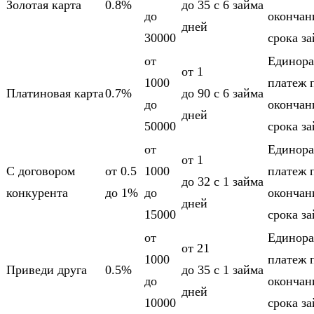
Золотая карта
0.8%
до 35
c 6 займа
до
оконча
дней
30000
срока з
от
Единора
от 1
1000
платеж 
Платиновая карта
0.7%
до 90
c 6 займа
до
оконча
дней
50000
срока з
от
Единора
от 1
С договором
от 0.5
1000
платеж 
до 32
c 1 займа
конкурента
до 1%
до
оконча
дней
15000
срока з
от
Единора
от 21
1000
платеж 
Приведи друга
0.5%
до 35
c 1 займа
до
оконча
дней
10000
срока з