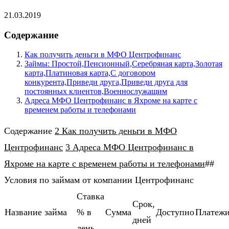
21.03.2019
Содержание
Как получить деньги в МФО Центрофинанс
Займы: Простой,Пенсионный,Серебряная карта,Золотая
карта,Платиновая карта,С договором
конкурента,Приведи друга,Приведи друга для
постоянных клиентов,Военнослужащим
Адреса МФО Центрофинанс в Яхроме на карте с
временем работы и телефонами
Содержание
2 Как получить деньги в МФО
Центрофинанс
3 Адреса МФО Центрофинанс в
Яхроме на карте с временем работы и телефонами
##
Условия по займам от компании Центрофинанс
Ставка
Cрок,
Название займа
% в
Cумма
Доступно
Платеж
дней
день