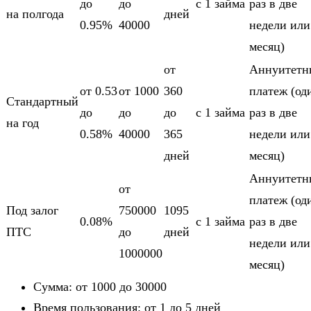
до
до
c 1 займа
раз в две
на полгода
дней
0.95%
40000
недели или
месяц)
от
Аннуитетн
от 0.53
от 1000
360
платеж (од
Стандартный
до
до
до
c 1 займа
раз в две
на год
0.58%
40000
365
недели или
дней
месяц)
Аннуитетн
от
платеж (од
Под залог
750000
1095
0.08%
c 1 займа
раз в две
ПТС
до
дней
недели или
1000000
месяц)
Сумма: от 1000 до 30000
Время пользования: от 1 до 5 дней