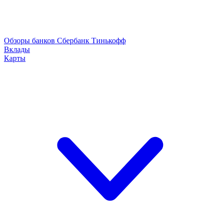
Обзоры банков
Сбербанк
Тинькофф
Вклады
Карты