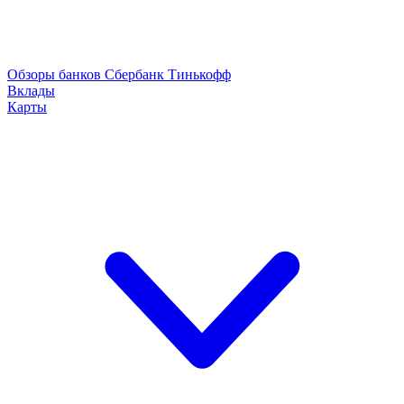
Обзоры банков
Сбербанк
Тинькофф
Вклады
Карты