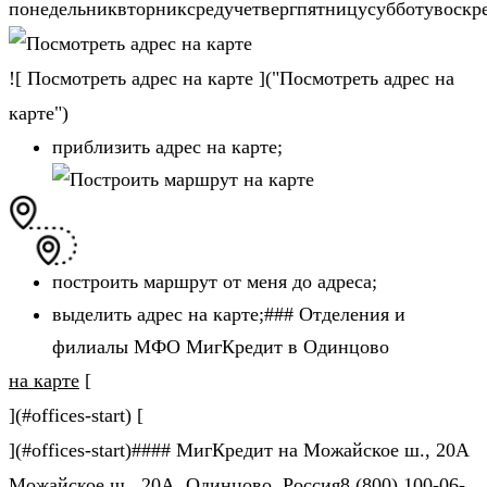
понедельниквторниксредучетвергпятницусубботувоскр
![ Посмотреть адрес на карте ]("Посмотреть адрес на
карте")
приблизить адрес на карте;
построить маршрут от меня до адреса;
выделить адрес на карте;### Отделения и
филиалы МФО МигКредит в Одинцово
на карте
[
](#offices-start) [
](#offices-start)#### МигКредит на Можайское ш., 20А
Можайское ш., 20А, Одинцово, Россия8 (800) 100-06-