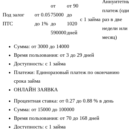
Аннуитетн
от
от 90
платеж (од
Под залог
от 0.05
75000
до
c 1 займа
раз в две
ПТС
до 1%
до
1020
недели или
590000
дней
месяц)
Сумма: от 3000 до 14000
Время пользования: от 3 до 29 дней
Доступность: c 1 займа
Платежи: Единоразовый платеж по окончанию
срока займа
ОНЛАЙН ЗАЯВКА
Процентная ставка: от 0.27 до 0.88 % в день
Сумма: от 15000 до 100000
Время пользования: от 70 до 168 дней
Доступность: c 1 займа