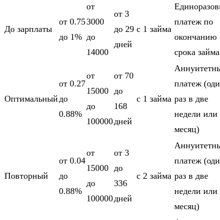
от
Единоразо
от 3
от 0.75
3000
платеж по
До зарплаты
до 29
c 1 займа
до 1%
до
окончанию
дней
14000
срока займа
Аннуитетн
от
от 70
от 0.27
платеж (од
15000
до
Оптимальный
до
c 1 займа
раз в две
до
168
0.88%
недели или
100000
дней
месяц)
Аннуитетн
от
от 3
от 0.04
платеж (од
15000
до
Повторный
до
c 2 займа
раз в две
до
336
0.88%
недели или
100000
дней
месяц)