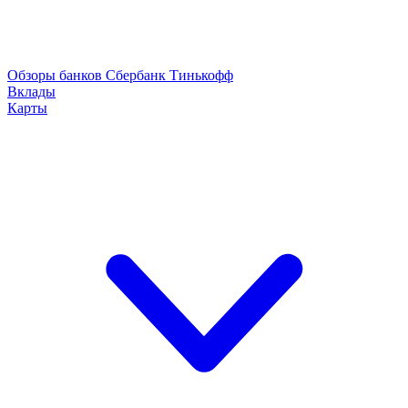
Обзоры банков
Сбербанк
Тинькофф
Вклады
Карты