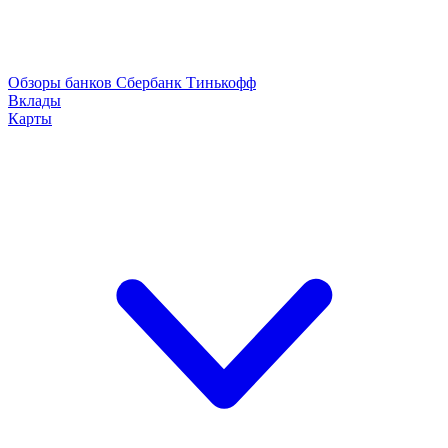
Обзоры банков
Сбербанк
Тинькофф
Вклады
Карты