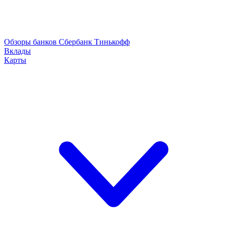
Обзоры банков
Сбербанк
Тинькофф
Вклады
Карты