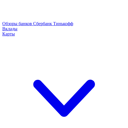
Обзоры банков
Сбербанк
Тинькофф
Вклады
Карты