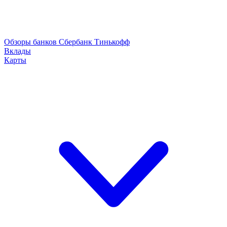
Обзоры банков
Сбербанк
Тинькофф
Вклады
Карты