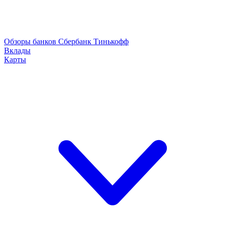
Обзоры банков
Сбербанк
Тинькофф
Вклады
Карты