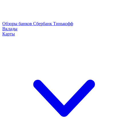
Обзоры банков
Сбербанк
Тинькофф
Вклады
Карты