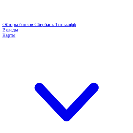
Обзоры банков
Сбербанк
Тинькофф
Вклады
Карты