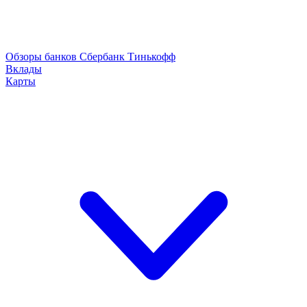
Обзоры банков
Сбербанк
Тинькофф
Вклады
Карты