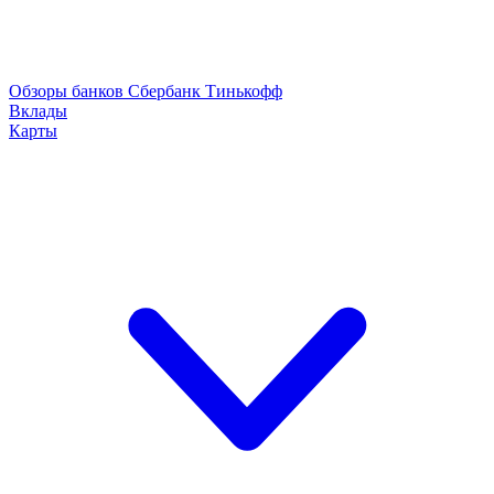
Обзоры банков
Сбербанк
Тинькофф
Вклады
Карты