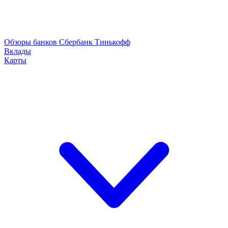
Обзоры банков
Сбербанк
Тинькофф
Вклады
Карты