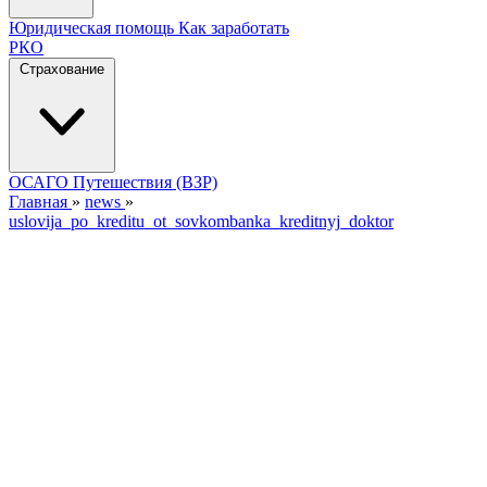
Юридическая помощь
Как заработать
РКО
Страхование
ОСАГО
Путешествия (ВЗР)
Главная
»
news
»
uslovija_po_kreditu_ot_sovkombanka_kreditnyj_doktor