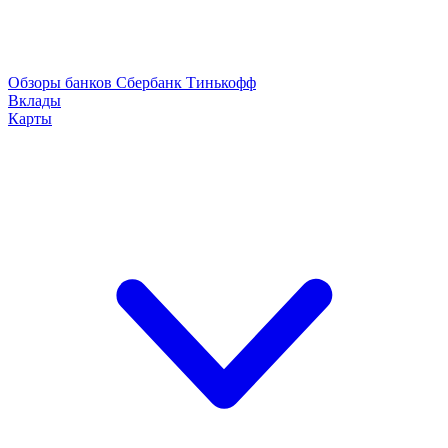
Обзоры банков
Сбербанк
Тинькофф
Вклады
Карты