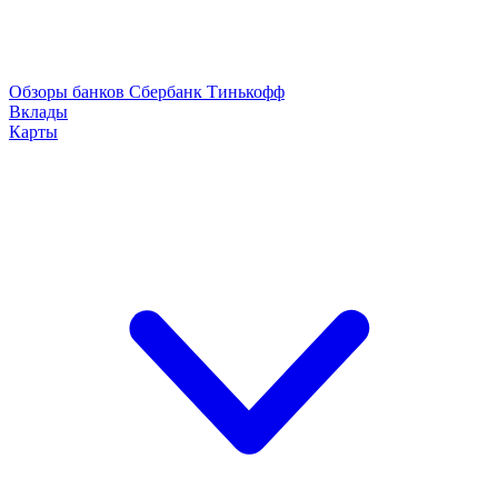
Обзоры банков
Сбербанк
Тинькофф
Вклады
Карты