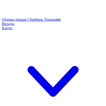
Обзоры банков
Сбербанк
Тинькофф
Вклады
Карты