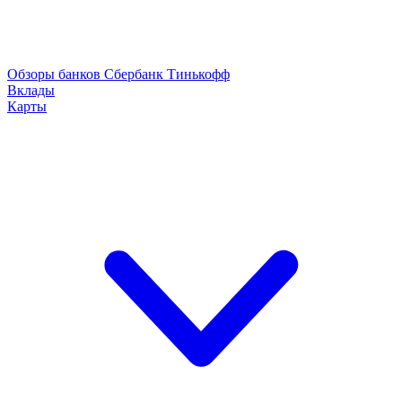
Обзоры банков
Сбербанк
Тинькофф
Вклады
Карты