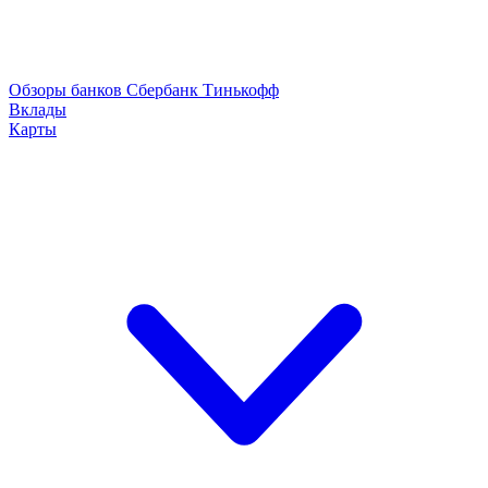
Обзоры банков
Сбербанк
Тинькофф
Вклады
Карты