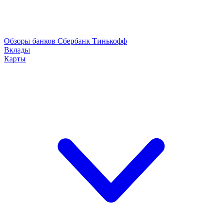
Обзоры банков
Сбербанк
Тинькофф
Вклады
Карты