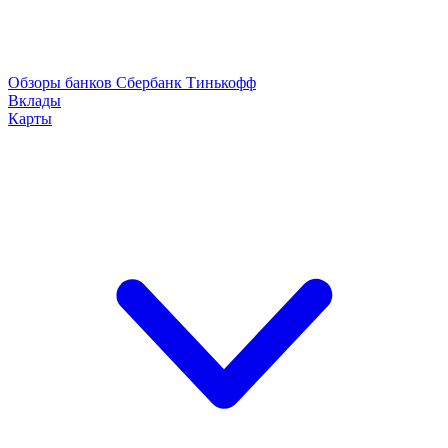
Обзоры банков
Сбербанк
Тинькофф
Вклады
Карты