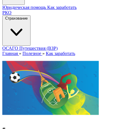
Юридическая помощь
Как заработать
РКО
Страхование
ОСАГО
Путешествия (ВЗР)
Главная
»
Полезное
»
Как заработать