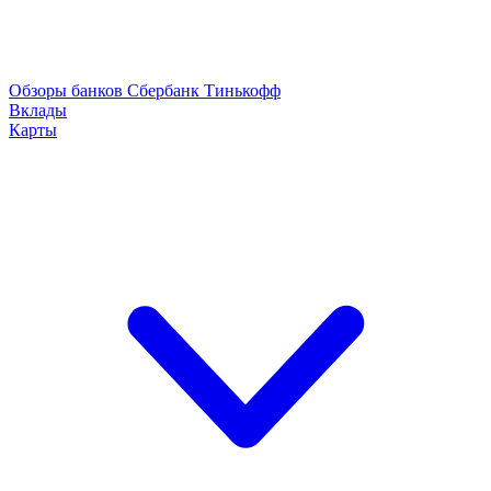
Обзоры банков
Сбербанк
Тинькофф
Вклады
Карты